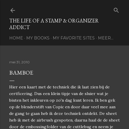
Doorgaan naar hoofdcontent
THE LIFE OF A STAMP & ORGANIZER
ADDICT
HOME
MY BOOKS
MY FAVORITE SITES
MEER…
mei 31, 2010
BAMBOE
Hier een kaart met de techniek die ik laat zien bij de
certficering. Dus een klein tipje van de sluier wat je
biuten het inkleuren op zo'n dag kunt leren. Ik ben gek
op de blenderstift van Copic en door daar veel mee aan
de gang te gaan heb ik deze techniek ontdekt. De sheet
heb ik met de airbrush gespoten, daarna haal de de sheet
door de embossingfolder van de cuttlebug en neem je